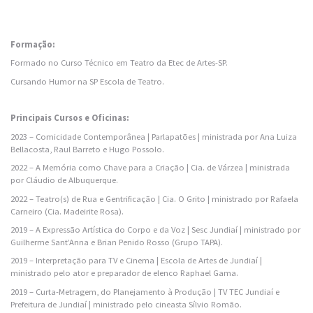
Formação:
Formado no Curso Técnico em Teatro da Etec de Artes-SP.
Cursando Humor na SP Escola de Teatro.
Principais Cursos e Oficinas:
2023 – Comicidade Contemporânea | Parlapatões | ministrada por Ana Luiza
Bellacosta, Raul Barreto e Hugo Possolo.
2022 – A Memória como Chave para a Criação | Cia. de Várzea | ministrada
por Cláudio de Albuquerque.
2022 – Teatro(s) de Rua e Gentrificação | Cia. O Grito | ministrado por Rafaela
Carneiro (Cia. Madeirite Rosa).
2019 – A Expressão Artística do Corpo e da Voz | Sesc Jundiaí | ministrado por
Guilherme Sant’Anna e Brian Penido Rosso (Grupo TAPA).
2019 – Interpretação para TV e Cinema | Escola de Artes de Jundiaí |
ministrado pelo ator e preparador de elenco Raphael Gama.
2019 – Curta-Metragem, do Planejamento à Produção | TV TEC Jundiaí e
Prefeitura de Jundiaí | ministrado pelo cineasta Sílvio Romão.