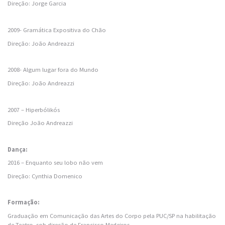
Direção: Jorge Garcia
2009- Gramática Expositiva do Chão
Direção: João Andreazzi
2008- Algum lugar fora do Mundo
Direção: João Andreazzi
2007 – Hiperbólikós
Direção João Andreazzi
Dança:
2016 – Enquanto seu lobo não vem
Direção: Cynthia Domenico
Formação:
Graduação em Comunicação das Artes do Corpo pela PUC/SP na habilitação
de Teatro, sob direção de Francisco Medeiros.